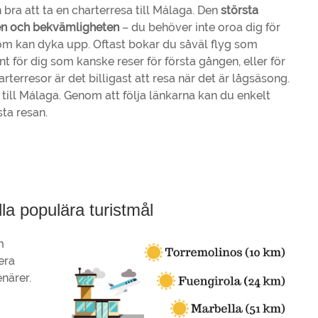
ra att ta en charterresa till Málaga. Den
största
en och bekvämligheten
– du behöver inte oroa dig för
m kan dyka upp. Oftast bokar du såväl flyg som
önt för dig som kanske reser för första gången, eller för
rterresor är det billigast att resa när det är lågsäsong.
till Málaga. Genom att följa länkarna kan du enkelt
sta resan.
alla populära turistmål
m
era
närer.