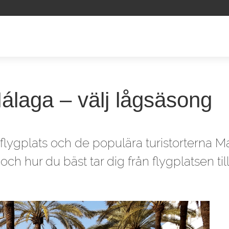
l Málaga – välj lågsäsong
a flygplats och de populära turistorterna 
, och hur du bäst tar dig från flygplatsen til