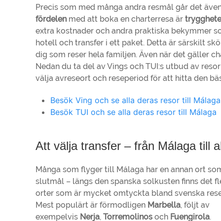
Precis som med många andra resmål går det även b
fördelen
med att boka en charterresa är
trygghet
extra kostnader och andra praktiska bekymmer so
hotell och transfer i ett paket. Detta är särskilt sk
dig som reser hela familjen. Även när det gäller cha
Nedan du ta del av Vings och TUI:s utbud av resor 
välja avreseort och reseperiod för att hitta den bä
Besök Ving och se alla deras resor till Málaga
Besök TUI och se alla deras resor till Málaga
Att välja transfer – från Málaga till 
Många som flyger till Málaga har en annan ort so
slutmål – längs den spanska solkusten finns det fl
orter som är mycket omtyckta bland svenska rese
Mest populärt är förmodligen
Marbella
, följt av
exempelvis
Nerja
,
Torremolinos
och
Fuengirola
.