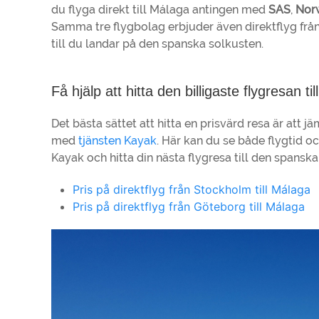
du flyga direkt till Málaga antingen med
SAS
,
Nor
Samma tre flygbolag erbjuder även direktflyg frå
till du landar på den spanska solkusten.
Få hjälp att hitta den billigaste flygresan ti
Det bästa sättet att hitta en prisvärd resa är att j
med
tjänsten Kayak
. Här kan du se både flygtid o
Kayak och hitta din nästa flygresa till den spansk
Pris på direktflyg från Stockholm till Málaga
Pris på direktflyg från Göteborg till Málaga