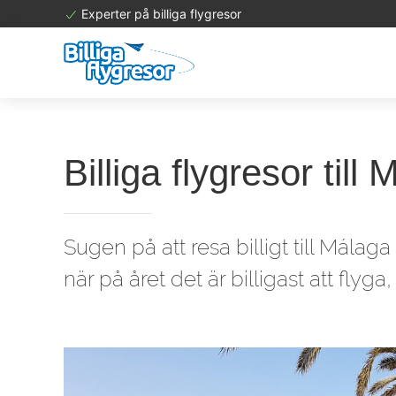
Experter på billiga flygresor
Billiga flygresor til
Sugen på att resa billigt till Málag
när på året det är billigast att flyga