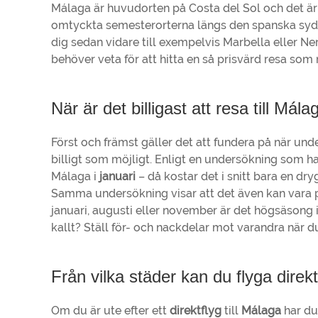
Málaga är huvudorten på Costa del Sol och det är
omtyckta semesterorterna längs den spanska sydkus
dig sedan vidare till exempelvis Marbella eller Ne
behöver veta för att hitta en så prisvärd resa som mö
När är det billigast att resa till Mál
Först och främst gäller det att fundera på när und
billigt som möjligt. Enligt en undersökning som
Málaga i
januari
– då kostar det i snitt bara en dry
Samma undersökning visar att det även kan vara pr
januari, augusti eller november är det högsäsong i
kallt? Ställ för- och nackdelar mot varandra när du 
Från vilka städer kan du flyga direkt
Om du är ute efter ett
direktflyg
till
Málaga
har du 