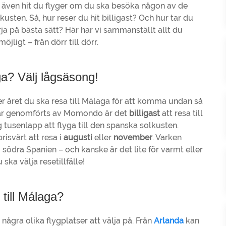
 även hit du flyger om du ska besöka någon av de
ten. Så, hur reser du hit billigast? Och hur tar du
rja på bästa sätt? Här har vi sammanställt allt du
jligt – från dörr till dörr.
aga? Välj lågsäsong!
er året du ska resa till Málaga för att komma undan så
 har genomförts av Momondo är det
billigast
att resa till
g tusenlapp att flyga till den spanska solkusten.
isvärt att resa i
augusti
eller
november
. Varken
 södra Spanien – och kanske är det lite för varmt eller
ska välja resetillfälle!
 till Málaga?
några olika flygplatser att välja på. Från
Arlanda
kan