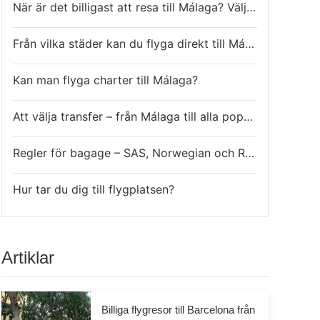
När är det billigast att resa till Málaga? Välj lågsäsong!
Från vilka städer kan du flyga direkt till Málaga?
Kan man flyga charter till Málaga?
Att välja transfer – från Málaga till alla populära turistmål
Regler för bagage – SAS, Norwegian och Ryanair
Hur tar du dig till flygplatsen?
Artiklar
Billiga flygresor till Barcelona från