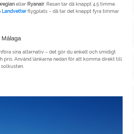
wegian
eller
Ryanair
. Resan tar då knappt 4,5 timme.
n
Landvetter
flygplats – då tar det knappt fyra timmar
ll Málaga
ämföra sina alternativ – det gör du enkelt och smidigt
ch pris. Använd länkarna nedan för att komma direkt till
a solkusten.